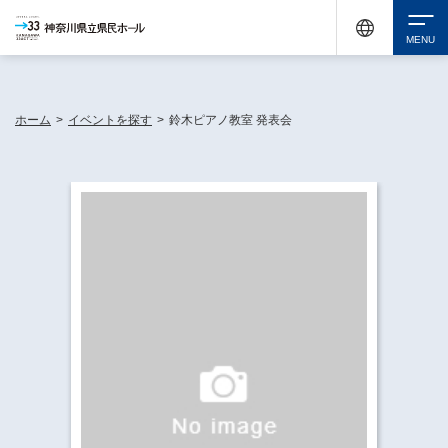
神奈川県民ホールは休館中においても、県内33市町村で多彩な芸術文化を届ける活動
《KANAGAWA 33 ACT》を展開し、地域に身近な感動を広げています。
検索
ホーム
>
イベントを探す
>
鈴木ピアノ教室 発表会
チケット購入
イベントを探す
・ イベント一覧
休館中の県民ホールについて
・ イベントカレンダー
・ 施設概要
神奈川県立県民ホールSNS