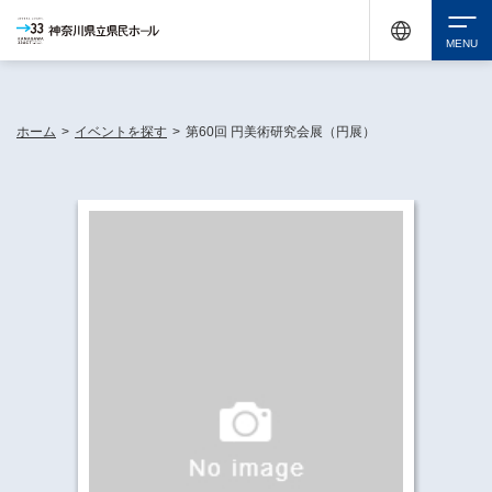
神奈川県民ホールは休館中においても、県内33市町村で多彩な芸術文化を届ける活動
《KANAGAWA 33 ACT》を展開し、地域に身近な感動を広げています。
検索
ホーム
>
イベントを探す
>
第60回 円美術研究会展（円展）
チケット購入
イベントを探す
・ イベント一覧
休館中の県民ホールについて
・ イベントカレンダー
・ 施設概要
神奈川県立県民ホールSNS