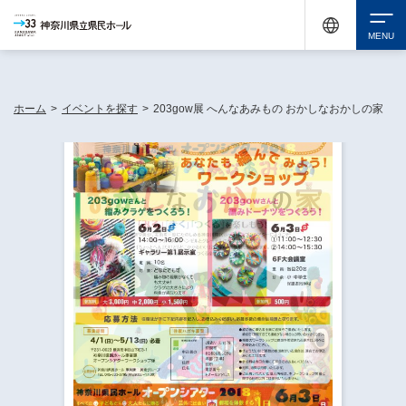
神奈川県民ホールは休館中においても、県内33市町村で多彩な芸術文化を届ける活動
《KANAGAWA 33 ACT》を展開し、地域に身近な感動を広げています。
検索
ホーム
>
イベントを探す
>
203gow展 へんなあみもの おかしなおかしの家
チケット購入
イベントを探す
・ イベント一覧
休館中の県民ホールについて
・ イベントカレンダー
・ 施設概要
神奈川県立県民ホールSNS