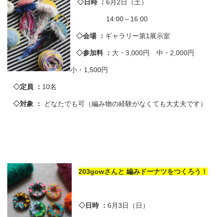
◇日時 ：
6月2日（土）
14:00～16:00
◇会場 ：
ギャラリー第1展示室
◇参加料 ：
大・3,000円 中・2,000円
小・1,500円
◇定員 ：
10名
◇対象 ：
どなたでも可（編み物の経験がなくても大丈夫です）
203gowさんと 編みドーナツをつくろう！
◇日時 ：
6月3日（日）