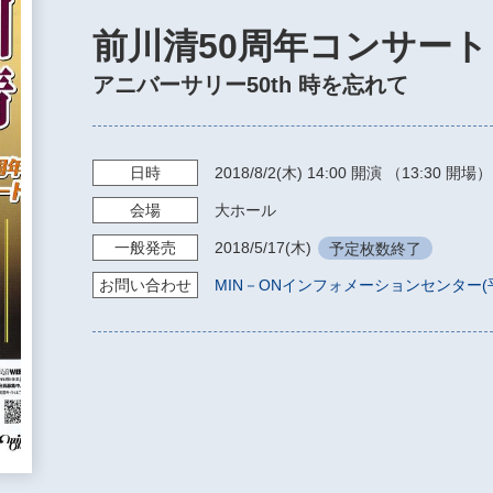
前川清50周年コンサート
アニバーサリー50th 時を忘れて
日時
2018/8/2
(木)
14:00
開演 （13:30 開場）
会場
大ホール
一般発売
2018/5/17
(木)
予定枚数終了
お問い
合わせ
MIN－ONインフォメーションセンター(平日1