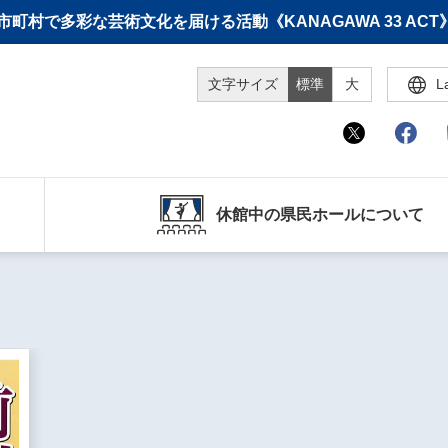
町村で多彩な芸術文化を届ける活動《KANAGAWA 33 A
文字サイズ
標準
大
L
休館中の県民ホールについて