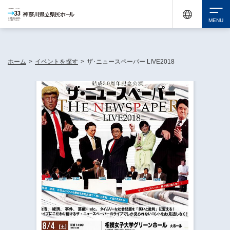
神奈川県民ホールは休館中においても、県内33市町村で多彩な芸術文化を届ける活動
《KANAGAWA 33 ACT》を展開し、地域に身近な感動を広げています。
検索
ホーム
>
イベントを探す
>
ザ･ニュースペーパー LIVE2018
チケット購入
イベントを探す
・ イベント一覧
休館中の県民ホールについて
・ イベントカレンダー
・ 施設概要
神奈川県立県民ホールSNS