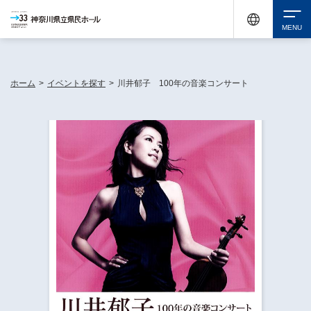
神奈川県民ホールは休館中においても、県内33市町村で多彩な芸術文化を届ける活動
《KANAGAWA 33 ACT》を展開し、地域に身近な感動を広げています。
検索
ホーム
>
イベントを探す
>
川井郁子 100年の音楽コンサート
チケット購入
イベントを探す
・ イベント一覧
休館中の県民ホールについて
・ イベントカレンダー
・ 施設概要
神奈川県立県民ホールSNS