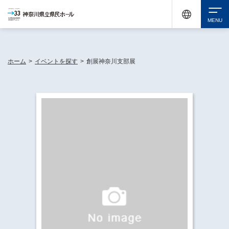
神奈川県民ホールは休館中においても、県内33市町村で多彩な芸術文化を届ける活動
《KANAGAWA 33 ACT》を展開し、地域に身近な感動を広げています。
検索
ホーム
>
イベントを探す
>
創展神奈川支部展
チケット購入
イベントを探す
・ イベント一覧
休館中の県民ホールについて
・ イベントカレンダー
・ 施設概要
神奈川県立県民ホールSNS