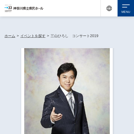
神奈川県民ホールは休館中においても、県内33市町村で多彩な芸術文化を届ける活動
《KANAGAWA 33 ACT》を展開し、地域に身近な感動を広げています。
検索
ホーム
>
イベントを探す
>
三山ひろし コンサート2019
チケット購入
イベントを探す
・ イベント一覧
休館中の県民ホールについて
・ イベントカレンダー
・ 施設概要
神奈川県立県民ホールSNS