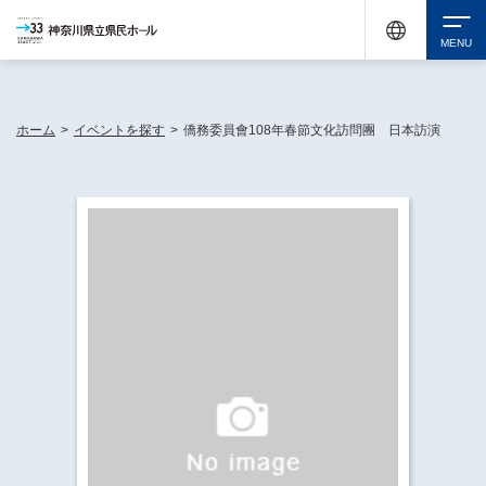
神奈川県民ホールは休館中においても、県内33市町村で多彩な芸術文化を届ける活動
《KANAGAWA 33 ACT》を展開し、地域に身近な感動を広げています。
検索
ホーム
>
イベントを探す
>
僑務委員會108年春節文化訪問團 日本訪演
チケット購入
イベントを探す
・ イベント一覧
休館中の県民ホールについて
・ イベントカレンダー
・ 施設概要
神奈川県立県民ホールSNS