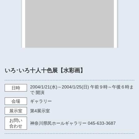
​​​​​​​​​​​​​神奈川県立県民ホール
・ パイプオルガン
ギャラリーSNS
・ 神奈川県民ホールの取り組み
いろ･いろ十人十色展【水彩画】
2004/1/21
(水)～
2004/1/25
(日)
午前９時～午後６時ま
日時
で
開演
会場
ギャラリー
展示室
第4展示室
お問い
神奈川県民ホールギャラリー 045-633-3687
合わせ