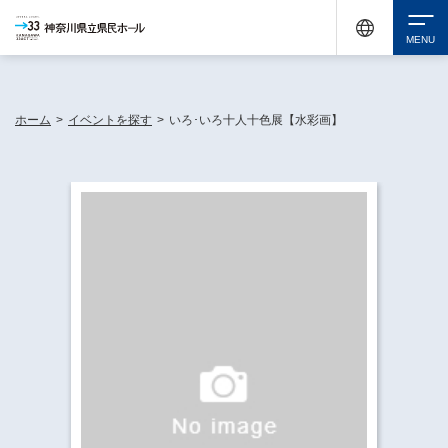
神奈川県民ホールは休館中においても、県内33市町村で多彩な芸術文化を届ける活動
《KANAGAWA 33 ACT》を展開し、地域に身近な感動を広げています。
検索
ホーム
>
イベントを探す
>
いろ･いろ十人十色展【水彩画】
チケット購入
イベントを探す
・ イベント一覧
休館中の県民ホールについて
・ イベントカレンダー
・ 施設概要
神奈川県立県民ホールSNS