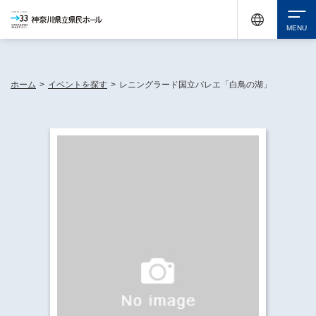
神奈川県民ホールは休館中においても、県内33市町村で多彩な芸術文化を届ける活動
《KANAGAWA 33 ACT》を展開し、地域に身近な感動を広げています。
検索
ホーム
>
イベントを探す
>
レニングラード国立バレエ「白鳥の湖」
チケット購入
イベントを探す
・ イベント一覧
休館中の県民ホールについて
・ イベントカレンダー
・ 施設概要
神奈川県立県民ホールSNS