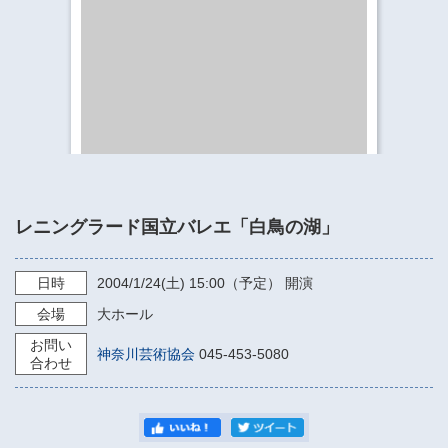
​​​​​​​​​​​​​神奈川県立県民ホール
・ パイプオルガン
ギャラリーSNS
・ 神奈川県民ホールの取り組み
レニングラード国立バレエ「白鳥の湖」
日時
2004/1/24
(土)
15:00（予定）
開演
会場
大ホール
お問い
神奈川芸術協会
045-453-5080
合わせ