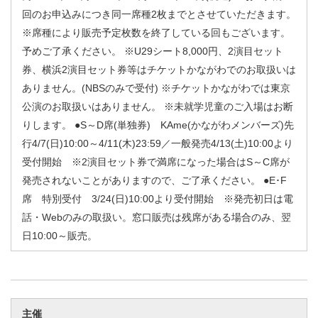
回のお申込みにつき同一席種2枚までとさせていただきます。
※席種により販売予定枚数を終了している回もございます。
予めご了承ください。 ※U29シート8,000円、2演目セット
券、横浜2演目セット券等はチケットかながわでのお取扱いは
ありません。(NBSのみで受付) ※チケットかながわでは東京
公演のお取扱いはありません。 ※未就学児童のご入場はお断
りします。 ●S～D席(単独券) KAme(かながわメンバーズ)先
行4/7(日)10:00～4/11(木)23:59／一般発売4/13(土)10:00より
受付開始 ※2演目セット券で満席になった場合はS～C席が
発売されないことがありますので、ご了承ください。 ●E･F
席 特別受付 3/24(日)10:00より受付開始 ※発売初日は電
話・Webのみの取扱い。窓口販売は残席がある場合のみ、翌
日10:00～販売。
主催