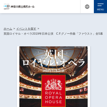
神奈川県民ホールは休館中においても、県内33市町村で多彩な芸術文化を届ける活動
《KANAGAWA 33 ACT》を展開し、地域に身近な感動を広げています。
検索
ホーム
>
イベントを探す
>
英国ロイヤル・オペラ2019年日本公演 C.F.グノー作曲「ファウスト」全5幕
チケット購入
イベントを探す
・ イベント一覧
休館中の県民ホールについて
・ イベントカレンダー
・ 施設概要
神奈川県立県民ホールSNS