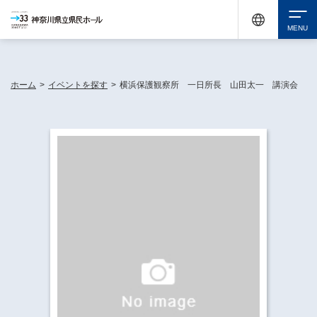
神奈川県民ホールは休館中においても、県内33市町村で多彩な芸術文化を届ける活動
《KANAGAWA 33 ACT》を展開し、地域に身近な感動を広げています。
検索
ホーム
>
イベントを探す
>
横浜保護観察所 一日所長 山田太一 講演会
チケット購入
イベントを探す
・ イベント一覧
休館中の県民ホールについて
・ イベントカレンダー
・ 施設概要
神奈川県立県民ホールSNS