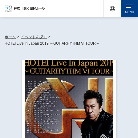
神奈川県民ホールは休館中においても、県内33市町村で多彩な芸術文化を届ける活動
《KANAGAWA 33 ACT》を展開し、地域に身近な感動を広げています。
検索
ホーム
>
イベントを探す
>
HOTEI Live In Japan 2019 ～GUITARHYTHM Ⅵ TOUR～
チケット購入
イベントを探す
・ イベント一覧
休館中の県民ホールについて
・ イベントカレンダー
・ 施設概要
神奈川県立県民ホールSNS