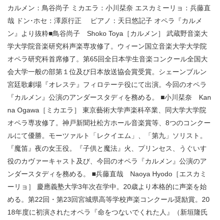
カルメン：鳥谷尚子 ミカエラ：小川栞奈 エスカミーリョ：兵藤直
哉 ドン･ホセ：澤原行正 ピアノ：天日悠記子 オペラ『カルメ
ン』より抜粋■鳥谷尚子 Shoko Toya［カルメン］ 武蔵野音楽大
学大学院音楽研究科声楽専攻修了。ウィーン国立音楽大学大学院
オペラ研究科首席修了。第65回全日本学生音楽コンクール全国大
会大学一般の部第１位及び日本放送協会賞受賞。シェーンブルン
宮廷歌劇場『オレステ』フィロテーテ役にて出演。今回のオペラ
『カルメン』公演のアンダースタディを務める。 ■小川栞奈 Kan
na Ogawa［ミカエラ］ 東京藝術大学声楽科卒業、同大学大学院
オペラ専攻修了。神戸新聞社松方ホール音楽賞等、8つのコンクー
ルにて優勝。モーツァルト「レクイエム」、「第九」ソリスト。
『魔笛』夜の女王役。『子供と魔法』火、プリンセス、うぐいす
役のカヴァーキャスト及び、今回のオペラ『カルメン』公演のア
ンダースタディを務める。 ■兵藤直哉 Naoya Hyodo［エスカミ
ーリョ］ 慶應義塾大学3年次在学中。20歳より本格的に声楽を始
める。第22回・第23回宮城県高等学校声楽コンクール奨励賞。20
18年度に初演されたオペラ『命をつないでくれた人』（新垣隆氏