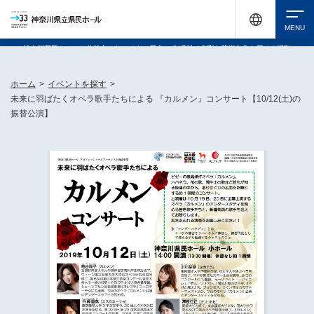
神奈川県民ホールは休館中においても、県内33市町村で多彩な芸術文化を届ける活動
《KANAGAWA 33 ACT》を展開し、地域に身近な感動を広げています。
検索
ホーム
>
イベントを探す
>
未来に羽ばたくオペラ歌手たちによる 『カルメン』コンサート【10/12(土)の
振替公演】
チケット購入
イベントを探す
・ イベント一覧
休館中の県民ホールについて
・ イベントカレンダー
・ 施設概要
神奈川県立県民ホールSNS