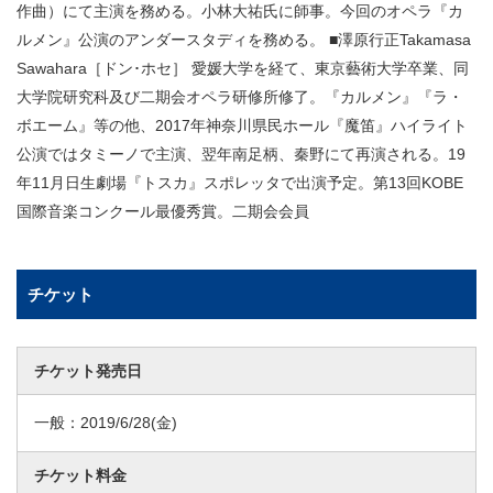
作曲）にて主演を務める。小林大祐氏に師事。今回のオペラ『カ
ルメン』公演のアンダースタディを務める。 ■澤原行正Takamasa
Sawahara［ドン･ホセ］ 愛媛大学を経て、東京藝術大学卒業、同
大学院研究科及び二期会オペラ研修所修了。『カルメン』『ラ・
ボエーム』等の他、2017年神奈川県民ホール『魔笛』ハイライト
公演ではタミーノで主演、翌年南足柄、秦野にて再演される。19
年11月日生劇場『トスカ』スポレッタで出演予定。第13回KOBE
国際音楽コンクール最優秀賞。二期会会員
チケット
チケット発売日
一般：
2019/6/28
(金)
チケット料金