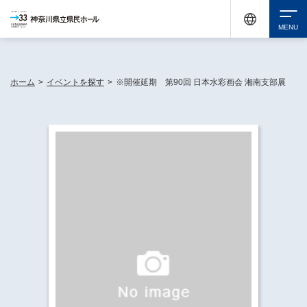
神奈川県民ホールは休館中においても、県内33市町村で多彩な芸術文化を届ける活動
《KANAGAWA 33 ACT》を展開し、地域に身近な感動を広げています。
検索
ホーム
>
イベントを探す
>
※開催延期 第90回 日本水彩画会 湘南支部展
チケット購入
イベントを探す
・ イベント一覧
休館中の県民ホールについて
・ イベントカレンダー
・ 施設概要
神奈川県立県民ホールSNS