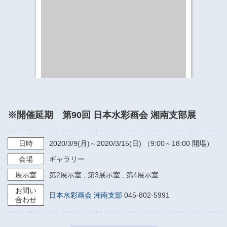
​​​​​​​​​​​​​神奈川県立県民ホール
・ パイプオルガン
ギャラリーSNS
・ 神奈川県民ホールの取り組み
※開催延期 第90回 日本水彩画会 湘南支部展
日時
2020/3/9
(月)～
2020/3/15
(日) （
9:00～18:00
開場）
会場
ギャラリー
展示室
第2展示室
,
第3展示室
,
第4展示室
お問い
日本水彩画会 湘南支部
045-802-5991
合わせ