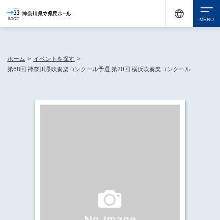
神奈川県民ホールは休館中においても、県内33市町村で多彩な芸術文化を届ける活動
《KANAGAWA 33 ACT》を展開し、地域に身近な感動を広げています。
検索
ホーム
>
イベントを探す
>
第68回 神奈川県吹奏楽コンクール予選 第20回 横浜吹奏楽コンクール
チケット購入
イベントを探す
・ イベント一覧
休館中の県民ホールについて
・ イベントカレンダー
・ 施設概要
神奈川県立県民ホールSNS