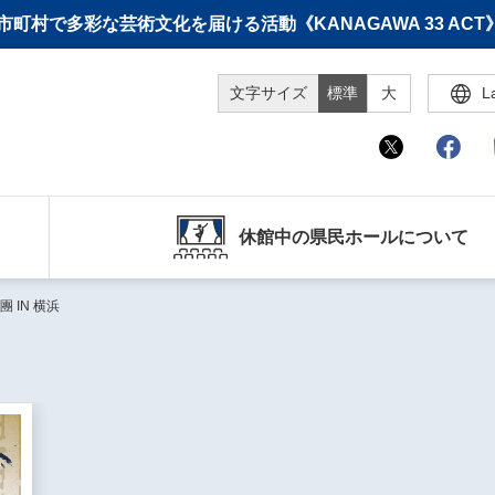
町村で多彩な芸術文化を届ける活動《KANAGAWA 33 A
文字サイズ
標準
大
L
休館中の県民ホールについて
 IN 横浜