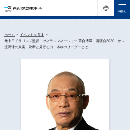
神奈川県民ホールは休館中においても、県内33市町村で多彩な芸術文化を届ける活動
《KANAGAWA 33 ACT》を展開し、地域に身近な感動を広げています。
検索
ホーム
>
イベントを探す
>
元中日ドラゴンズ監督・ゼネラルマネージャー 落合博満 講演会2020 オレ
流野球の真実、決断と見守る力、本物のリーダーとは
チケット購入
イベントを探す
・ イベント一覧
休館中の県民ホールについて
・ イベントカレンダー
・ 施設概要
神奈川県立県民ホールSNS