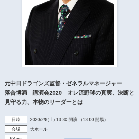
​​​​​​​​​​​​​神奈川県立県民ホール
・ パイプオルガン
ギャラリーSNS
・ 神奈川県民ホールの取り組み
元中日ドラゴンズ監督・ゼネラルマネージャー
落合博満 講演会2020 オレ流野球の真実、決断と
見守る力、本物のリーダーとは
日時
2020/2/8
(土)
13:30
開演 （13:00 開場）
会場
大ホール
KAme