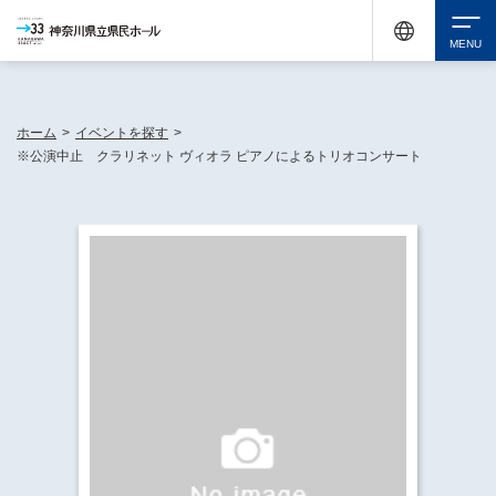
神奈川県民ホールは休館中においても、県内33市町村で多彩な芸術文化を届ける活動
《KANAGAWA 33 ACT》を展開し、地域に身近な感動を広げています。
検索
ホーム
>
イベントを探す
>
※公演中止 クラリネット ヴィオラ ピアノによるトリオコンサート
チケット購入
イベントを探す
・ イベント一覧
休館中の県民ホールについて
・ イベントカレンダー
・ 施設概要
神奈川県立県民ホールSNS