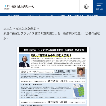
神奈川県民ホールは休館中においても、県内33市町村で多彩な芸術文化を届ける活動
《KANAGAWA 33 ACT》を展開し、地域に身近な感動を広げています。
検索
ホーム
>
イベントを探す
>
新進作曲家とフラックス弦楽四重奏団による「新作初演の道」（公募作品初
演）
チケット購入
イベントを探す
・ イベント一覧
休館中の県民ホールについて
・ イベントカレンダー
・ 施設概要
神奈川県立県民ホールSNS