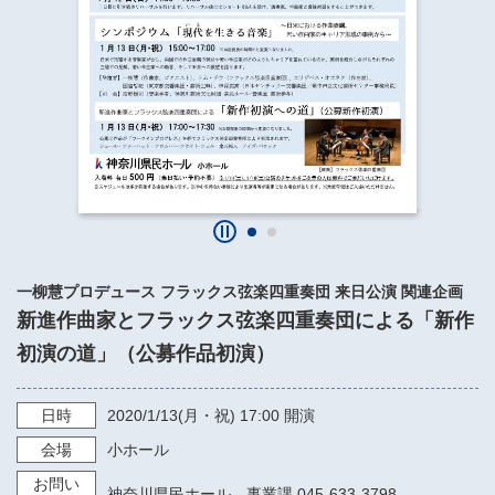
​​​​​​​​​​​​​神奈川県立県民ホール
・ パイプオルガン
ギャラリーSNS
・ 神奈川県民ホールの取り組み
一柳慧プロデュース フラックス弦楽四重奏団 来日公演 関連企画
新進作曲家とフラックス弦楽四重奏団による「新作
初演の道」（公募作品初演）
日時
2020/1/13
(月・祝)
17:00
開演
会場
小ホール
お問い
神奈川県民ホール 事業課 045-633-3798