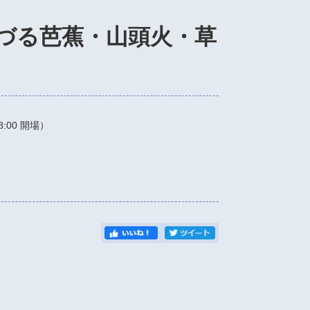
づる芭蕉・山頭火・草
8:00
開場）