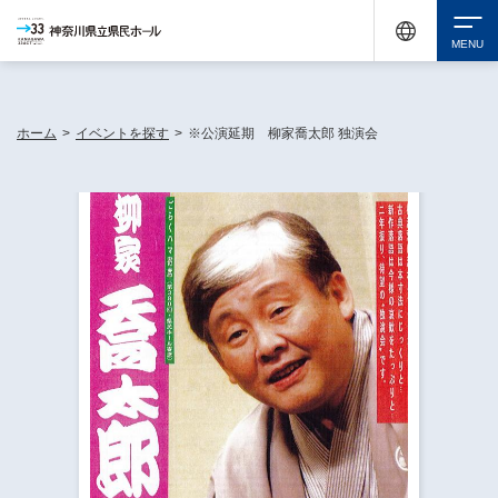
神奈川県民ホールは休館中においても、県内33市町村で多彩な芸術文化を届ける活動
《KANAGAWA 33 ACT》を展開し、地域に身近な感動を広げています。
検索
ホーム
>
イベントを探す
>
※公演延期 柳家喬太郎 独演会
チケット購入
イベントを探す
・ イベント一覧
休館中の県民ホールについて
・ イベントカレンダー
・ 施設概要
神奈川県立県民ホールSNS