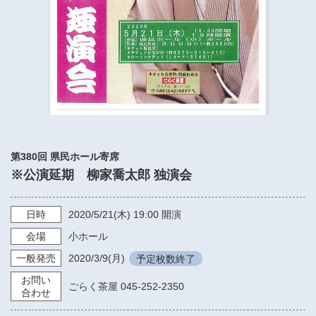
​​​​​​​​​​​​​神奈川県立県民ホール
・ パイプオルガン
ギャラリーSNS
・ 神奈川県民ホールの取り組み
第380回 県民ホール寄席
※公演延期 柳家喬太郎 独演会
日時
2020/5/21
(木)
19:00
開演
会場
小ホール
一般発売
2020/3/9
(月)
予定枚数終了
お問い
ごらく茶屋 045-252-2350
合わせ