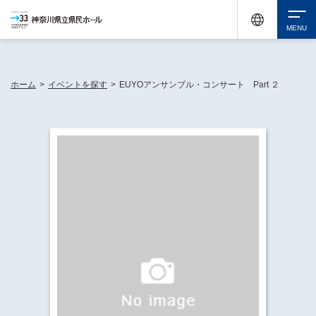
神奈川県民ホールは休館中においても、県内33市町村で多彩な芸術文化を届ける活動
《KANAGAWA 33 ACT》を展開し、地域に身近な感動を広げています。
検索
ホーム
>
イベントを探す
>
EUYOアンサンブル・コンサート Part ２
チケット購入
イベントを探す
・ イベント一覧
休館中の県民ホールについて
・ イベントカレンダー
・ 施設概要
神奈川県立県民ホールSNS