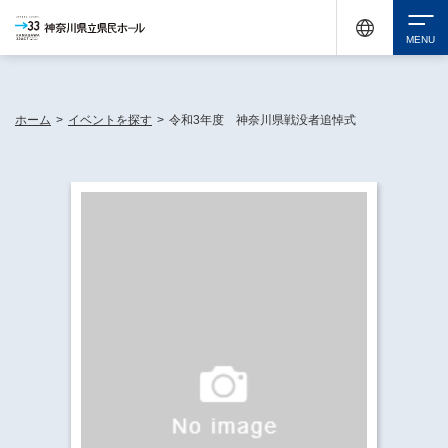
神奈川県民ホールは休館中においても、県内33市町村で多彩な芸術文化を届ける活動
《KANAGAWA 33 ACT》を展開し、地域に身近な感動を広げています。
検索
ホーム
>
イベントを探す
>
令和3年度 神奈川県戦没者追悼式
チケット購入
イベントを探す
・ イベント一覧
休館中の県民ホールについて
・ イベントカレンダー
・ 施設概要
神奈川県立県民ホールSNS