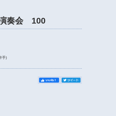
奏会 100
）
(井手)