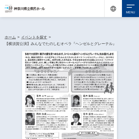
神奈川県民ホールは休館中においても、県内33市町村で多彩な芸術文化を届ける活動
《KANAGAWA 33 ACT》を展開し、地域に身近な感動を広げています。
検索
ホーム
>
イベントを探す
>
【横須賀公演】みんなでたのしむオペラ『ヘンゼルとグレーテル』
チケット購入
イベントを探す
・ イベント一覧
休館中の県民ホールについて
・ イベントカレンダー
・ 施設概要
神奈川県立県民ホールSNS