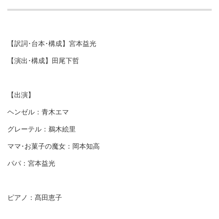
【訳詞･台本･構成】宮本益光
【演出･構成】田尾下哲
【出演】
ヘンゼル：青木エマ
グレーテル：鵜木絵里
ママ･お菓子の魔女：岡本知高
パパ：宮本益光
ピアノ：髙田恵子