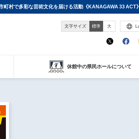
町村で多彩な芸術文化を届ける活動《KANAGAWA 33 A
文字サイズ
標準
大
L
休館中の県民ホールについて