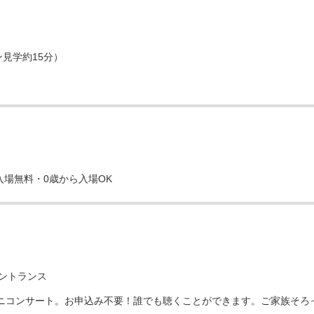
ガン見学約15分）
)
中無休・入場無料・0歳から入場OK
2Fエントランス
ミニコンサート。お申込み不要！誰でも聴くことができます。ご家族そろ