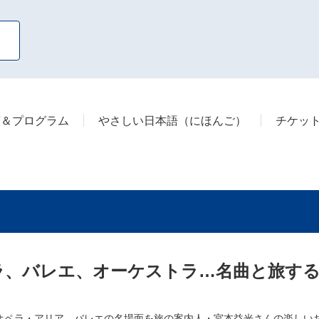
演＆プログラム
やさしい日本語（にほんご）
チケッ
、バレエ、オーケストラ…名曲と旅する
オペラ・アリア、バレエの名場面を旅の案内人・宮本益光さんの楽しいお