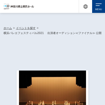
神奈川県民ホールは休館中においても、県内33市町村で多彩な芸術文化を届ける活動
《KANAGAWA 33 ACT》を展開し、地域に身近な感動を広げています。
検索
ホーム
>
イベントを探す
>
横浜バレエフェスティバル2021 出演者オーディション≪ファイナル≫ 公開
チケット購入
イベントを探す
・ イベント一覧
休館中の県民ホールについて
・ イベントカレンダー
・ 施設概要
神奈川県立県民ホールSNS