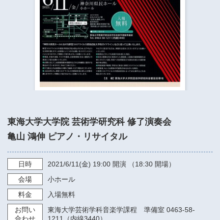
​​​​​​​​​​​​​神奈川県立県民ホール
・ パイプオルガン
ギャラリーSNS
・ 神奈川県民ホールの取り組み
東海大学大学院 芸術学研究科 修了演奏会
亀山 鴻伸 ピアノ・リサイタル
日時
2021/6/11
(金)
19:00
開演 （18:30 開場）
会場
小ホール
料金
入場無料
お問い
東海大学芸術学科音楽学課程 準備室 0463-58-
合わせ
1211（内線3440）