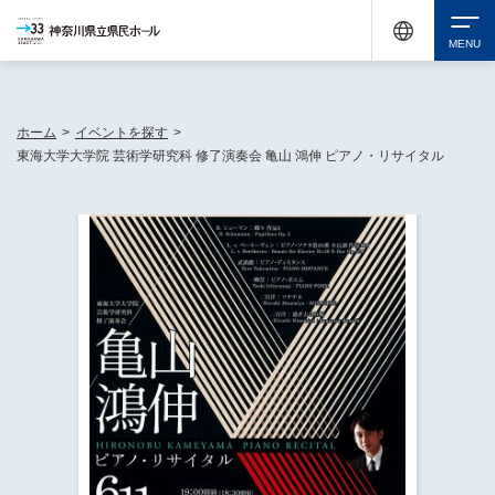
神奈川県民ホールは休館中においても、県内33市町村で多彩な芸術文化を届ける活動
《KANAGAWA 33 ACT》を展開し、地域に身近な感動を広げています。
検索
ホーム
>
イベントを探す
>
東海大学大学院 芸術学研究科 修了演奏会 亀山 鴻伸 ピアノ・リサイタル
チケット購入
イベントを探す
・ イベント一覧
休館中の県民ホールについて
・ イベントカレンダー
・ 施設概要
神奈川県立県民ホールSNS