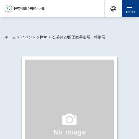
神奈川県民ホールは休館中においても、県内33市町村で多彩な芸術文化を届ける活動
《KANAGAWA 33 ACT》を展開し、地域に身近な感動を広げています。
検索
ホーム
>
イベントを探す
>
公募第20回国際墨絵展 特別展
チケット購入
イベントを探す
・ イベント一覧
休館中の県民ホールについて
・ イベントカレンダー
・ 施設概要
神奈川県立県民ホールSNS