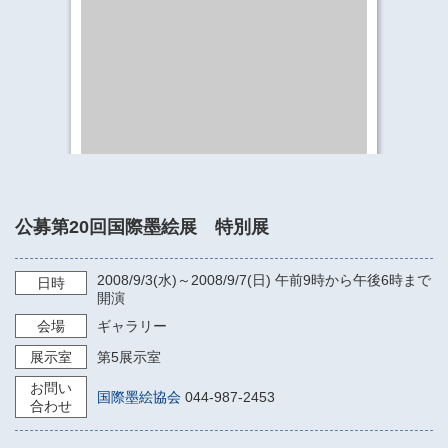
​​​​​​​​​​​​​神奈川県立県民ホール
・ パイプオルガン
ギャラリーSNS
・ 神奈川県民ホールの取り組み
公募第20回国際墨絵展 特別展
2008/9/3
(水)～
2008/9/7
(日)
午前9時から午後6時まで
日時
開演
会場
ギャラリー
展示室
第5展示室
お問い
国際墨絵協会
044-987-2453
合わせ