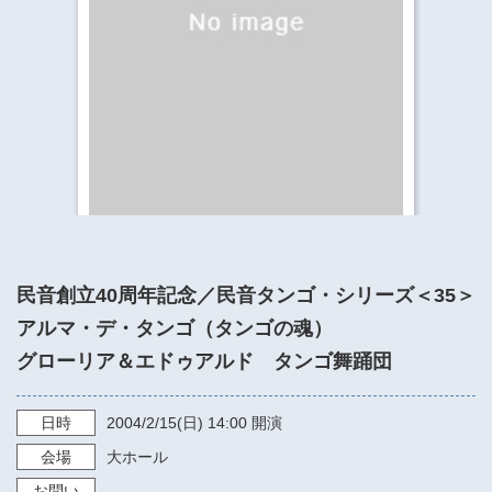
​​​​​​​​​​​​​神奈川県立県民ホール
・ パイプオルガン
ギャラリーSNS
・ 神奈川県民ホールの取り組み
民音創立40周年記念／民音タンゴ・シリーズ＜35＞
アルマ・デ・タンゴ（タンゴの魂）
グローリア＆エドゥアルド タンゴ舞踊団
日時
2004/2/15
(日)
14:00
開演
会場
大ホール
お問い