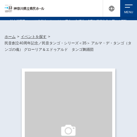
神奈川県民ホールは休館中においても、県内33市町村で多彩な芸術文化を届ける活動
《KANAGAWA 33 ACT》を展開し、地域に身近な感動を広げています。
検索
ホーム
>
イベントを探す
>
民音創立40周年記念／民音タンゴ・シリーズ＜35＞ アルマ・デ・タンゴ（タ
ンゴの魂） グローリア＆エドゥアルド タンゴ舞踊団
チケット購入
イベントを探す
・ イベント一覧
休館中の県民ホールについて
・ イベントカレンダー
・ 施設概要
神奈川県立県民ホールSNS