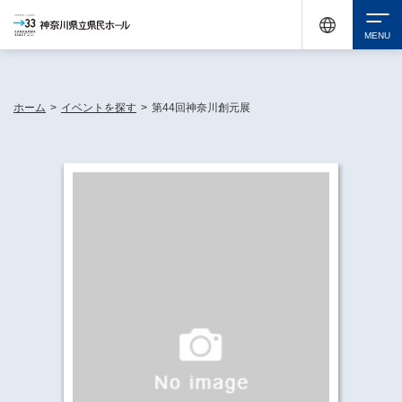
神奈川県民ホールは休館中においても、県内33市町村で多彩な芸術文化を届ける活動
《KANAGAWA 33 ACT》を展開し、地域に身近な感動を広げています。
検索
ホーム
>
イベントを探す
>
第44回神奈川創元展
チケット購入
イベントを探す
・ イベント一覧
休館中の県民ホールについて
・ イベントカレンダー
・ 施設概要
神奈川県立県民ホールSNS