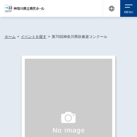
神奈川県民ホールは休館中においても、県内33市町村で多彩な芸術文化を届ける活動
《KANAGAWA 33 ACT》を展開し、地域に身近な感動を広げています。
検索
ホーム
>
イベントを探す
>
第70回神奈川県吹奏楽コンクール
チケット購入
イベントを探す
・ イベント一覧
休館中の県民ホールについて
・ イベントカレンダー
・ 施設概要
神奈川県立県民ホールSNS