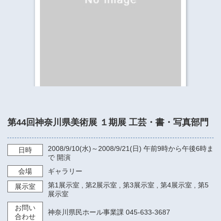
​​​​​​​​​​​​​神奈川県立県民ホール
・ パイプオルガン
ギャラリーSNS
・ 神奈川県民ホールの取り組み
第44回神奈川県美術展 １期展 工芸・書・写真部門
2008/9/10
(水)～
2008/9/21
(日)
午前9時から午後6時ま
日時
で
開演
会場
ギャラリー
第1展示室
,
第2展示室
,
第3展示室
,
第4展示室
,
第5
展示室
展示室
お問い
神奈川県民ホール事業課 045-633-3687
合わせ