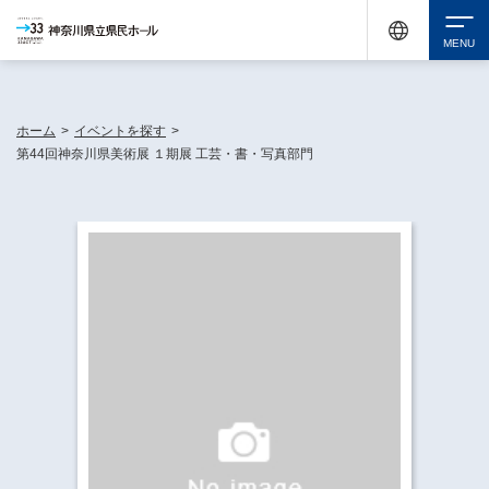
神奈川県民ホールは休館中においても、県内33市町村で多彩な芸術文化を届ける活動
《KANAGAWA 33 ACT》を展開し、地域に身近な感動を広げています。
検索
ホーム
>
イベントを探す
>
第44回神奈川県美術展 １期展 工芸・書・写真部門
チケット購入
イベントを探す
・ イベント一覧
休館中の県民ホールについて
・ イベントカレンダー
・ 施設概要
神奈川県立県民ホールSNS