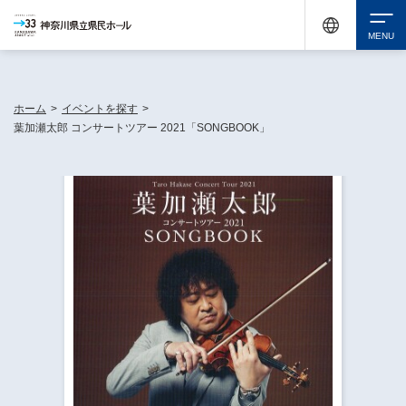
神奈川県民ホールは休館中においても、県内33市町村で多彩な芸術文化を届ける活動
《KANAGAWA 33 ACT》を展開し、地域に身近な感動を広げています。
検索
ホーム
>
イベントを探す
>
葉加瀬太郎 コンサートツアー 2021「SONGBOOK」
チケット購入
イベントを探す
・ イベント一覧
休館中の県民ホールについて
・ イベントカレンダー
・ 施設概要
神奈川県立県民ホールSNS