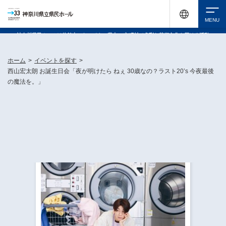
神奈川県民ホールは休館中においても、県内33市町村で多彩な芸術文化を届ける活動
《KANAGAWA 33 ACT》を展開し、地域に身近な感動を広げています。
検索
ホーム
>
イベントを探す
>
西山宏太朗 お誕生日会「夜が明けたら ねぇ 30歳なの？ラスト20’s 今夜最後
の魔法を。」
チケット購入
イベントを探す
・ イベント一覧
休館中の県民ホールについて
・ イベントカレンダー
・ 施設概要
神奈川県立県民ホールSNS