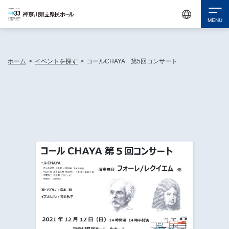
神奈川県民ホールは休館中においても、県内33市町村で多彩な芸術文化を届ける活動
《KANAGAWA 33 ACT》を展開し、地域に身近な感動を広げています。
検索
ホーム
>
イベントを探す
>
コールCHAYA 第5回コンサート
チケット購入
イベントを探す
・ イベント一覧
休館中の県民ホールについて
・ イベントカレンダー
・ 施設概要
神奈川県立県民ホールSNS