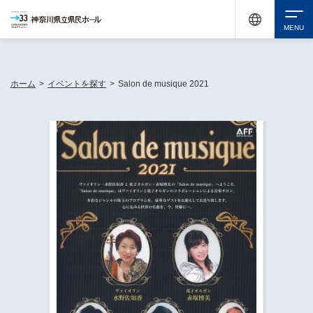
神奈川県民ホールは休館中においても、県内33市町村で多彩な芸術文化を届ける活動
《KANAGAWA 33 ACT》を展開し、地域に身近な感動を広げています。
検索
ホーム
>
イベントを探す
>
Salon de musique 2021
チケット購入
イベントを探す
・ イベント一覧
休館中の県民ホールについて
・ イベントカレンダー
・ 施設概要
神奈川県立県民ホールSNS