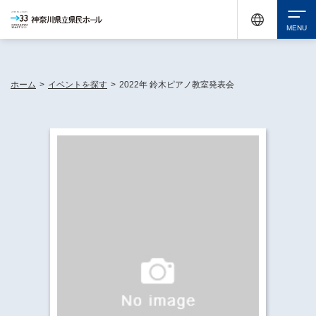
神奈川県民ホールは休館中においても、県内33市町村で多彩な芸術文化を届ける活動
《KANAGAWA 33 ACT》を展開し、地域に身近な感動を広げています。
検索
ホーム
>
イベントを探す
>
2022年 鈴木ピアノ教室発表会
チケット購入
イベントを探す
・ イベント一覧
休館中の県民ホールについて
・ イベントカレンダー
・ 施設概要
神奈川県立県民ホールSNS