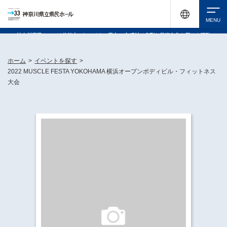
神奈川県民ホールは休館中においても、県内33市町村で多彩な芸術文化を届ける活動
《KANAGAWA 33 ACT》を展開し、地域に身近な感動を広げています。
検索
ホーム
>
イベントを探す
>
2022 MUSCLE FESTA YOKOHAMA 横浜オープンボディビル・フィットネス
大会
チケット購入
イベントを探す
・ イベント一覧
休館中の県民ホールについて
・ イベントカレンダー
・ 施設概要
神奈川県立県民ホールSNS