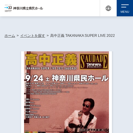
神奈川県民ホールは休館中においても、県内33市町村で多彩な芸術文化を届ける活動
《KANAGAWA 33 ACT》を展開し、地域に身近な感動を広げています。
検索
ホーム
>
イベントを探す
>
高中正義 TAKANAKA SUPER LIVE 2022
チケット購入
イベントを探す
・ イベント一覧
休館中の県民ホールについて
・ イベントカレンダー
・ 施設概要
神奈川県立県民ホールSNS