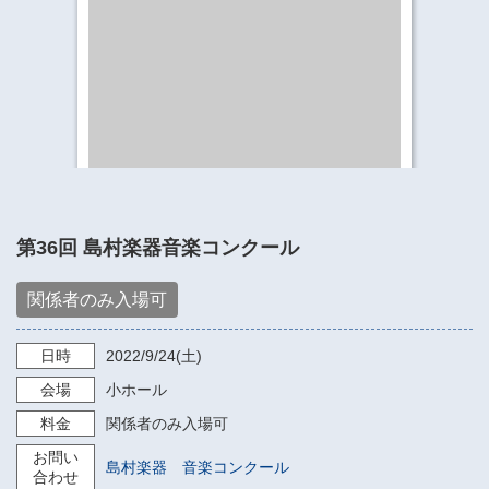
​​​​​​​​​​​​​神奈川県立県民ホール
・ パイプオルガン
ギャラリーSNS
・ 神奈川県民ホールの取り組み
第36回 島村楽器音楽コンクール
関係者のみ入場可
日時
2022/9/24
(土)
会場
小ホール
料金
関係者のみ入場可
お問い
島村楽器 音楽コンクール
合わせ