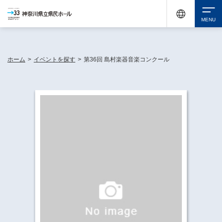
神奈川県民ホールは休館中においても、県内33市町村で多彩な芸術文化を届ける活動
《KANAGAWA 33 ACT》を展開し、地域に身近な感動を広げています。
検索
ホーム
>
イベントを探す
>
第36回 島村楽器音楽コンクール
チケット購入
イベントを探す
・ イベント一覧
休館中の県民ホールについて
・ イベントカレンダー
・ 施設概要
神奈川県立県民ホールSNS