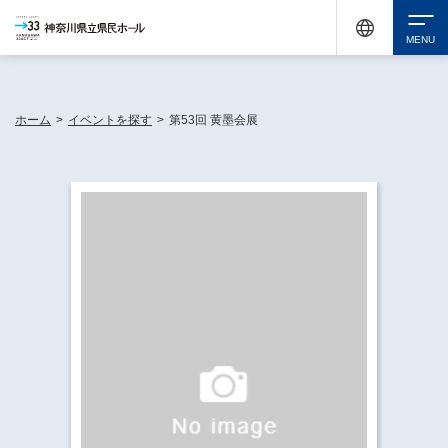
神奈川県民ホールは休館中においても、県内33市町村で多彩な芸術文化を届ける活動
《KANAGAWA 33 ACT》を展開し、地域に身近な感動を広げています。
検索
ホーム
>
イベントを探す
>
第53回 黄墨会展
チケット購入
イベントを探す
・ イベント一覧
休館中の県民ホールについて
・ イベントカレンダー
・ 施設概要
神奈川県立県民ホールSNS