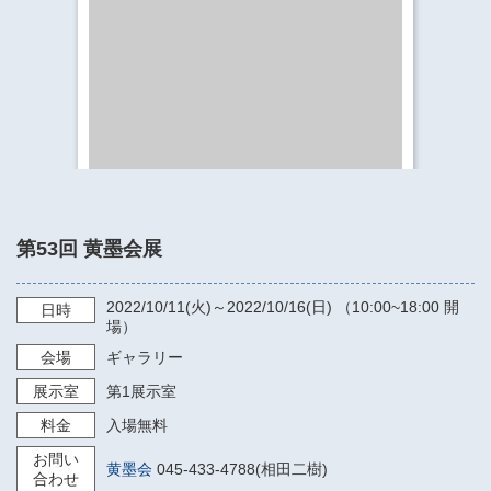
​​​​​​​​​​​​​神奈川県立県民ホール
・ パイプオルガン
ギャラリーSNS
・ 神奈川県民ホールの取り組み
第53回 黄墨会展
2022/10/11
(火)～
2022/10/16
(日) （
10:00~18:00
開
日時
場）
会場
ギャラリー
展示室
第1展示室
料金
入場無料
お問い
黄墨会
045-433-4788(相田二樹)
合わせ