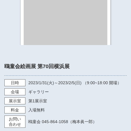
​​​​​​​​​​​​​神奈川県立県民ホール
・ パイプオルガン
ギャラリーSNS
・ 神奈川県民ホールの取り組み
鴎童会絵画展 第70回横浜展
日時
2023/1/31
(火)～
2023/2/5
(日) （
9:00~18:00
開場）
会場
ギャラリー
展示室
第1展示室
料金
入場無料
お問い
鴎童会 045-864-1058（梅本眞一郎）
合わせ