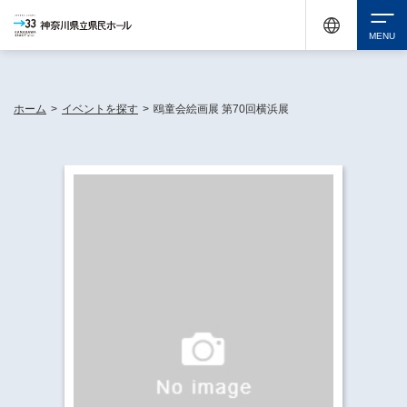
神奈川県民ホールは休館中においても、県内33市町村で多彩な芸術文化を届ける活動
《KANAGAWA 33 ACT》を展開し、地域に身近な感動を広げています。
検索
ホーム
>
イベントを探す
>
鴎童会絵画展 第70回横浜展
チケット購入
イベントを探す
・ イベント一覧
休館中の県民ホールについて
・ イベントカレンダー
・ 施設概要
神奈川県立県民ホールSNS