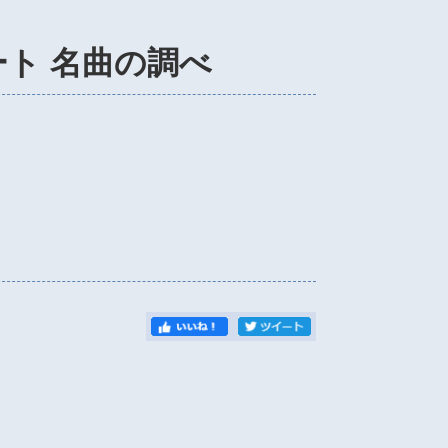
ート 名曲の調べ
）