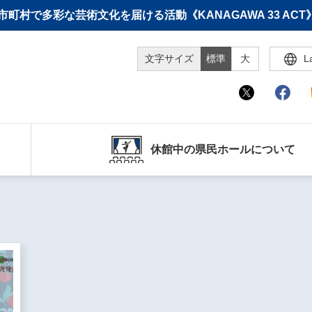
町村で多彩な芸術文化を届ける活動《KANAGAWA 33 A
文字サイズ
標準
大
L
休館中の県民ホールについて