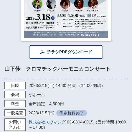
​​​​​​​​​​​​​神奈川県立県民ホール
・ パイプオルガン
ギャラリーSNS
・ 神奈川県民ホールの取り組み
チラシPDFダウンロード
山下伶 クロマチックハーモニカコンサート
日時
2023/3/18
(土)
14:30
開演 （14:00 開場）
会場
小ホール
料金
全席指定 4,500円
一般発売
2023/1/15
(日)
予定枚数終了
お問い
株式会社スウィング
03-6804-6615（受付時間 10:00
合わせ
～17:00）