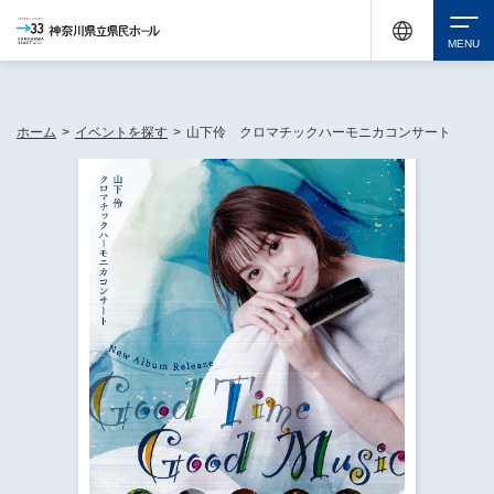
神奈川県民ホールは休館中においても、県内33市町村で多彩な芸術文化を届ける活動
《KANAGAWA 33 ACT》を展開し、地域に身近な感動を広げています。
検索
ホーム
>
イベントを探す
>
山下伶 クロマチックハーモニカコンサート
チケット購入
イベントを探す
・ イベント一覧
休館中の県民ホールについて
・ イベントカレンダー
・ 施設概要
神奈川県立県民ホールSNS