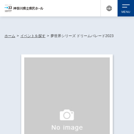
神奈川県民ホールは休館中においても、県内33市町村で多彩な芸術文化を届ける活動
《KANAGAWA 33 ACT》を展開し、地域に身近な感動を広げています。
検索
ホーム
>
イベントを探す
>
夢世界シリーズ ドリームパレード2023
チケット購入
イベントを探す
・ イベント一覧
休館中の県民ホールについて
・ イベントカレンダー
・ 施設概要
神奈川県立県民ホールSNS