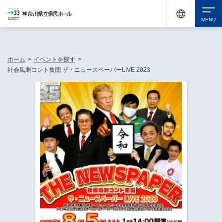
神奈川県民ホールは休館中においても、県内33市町村で多彩な芸術文化を届ける活動
《KANAGAWA 33 ACT》を展開し、地域に身近な感動を広げています。
検索
ホーム
>
イベントを探す
>
社会風刺コント集団 ザ・ニュースペーパーLIVE 2023
チケット購入
イベントを探す
・ イベント一覧
休館中の県民ホールについて
・ イベントカレンダー
・ 施設概要
神奈川県立県民ホールSNS