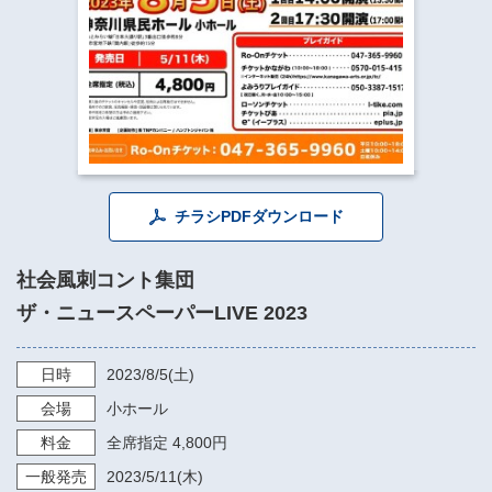
​​​​​​​​​​​​​神奈川県立県民ホール
・ パイプオルガン
ギャラリーSNS
・ 神奈川県民ホールの取り組み
チラシPDFダウンロード
社会風刺コント集団
ザ・ニュースペーパーLIVE 2023
日時
2023/8/5
(土)
会場
小ホール
料金
全席指定 4,800円
一般発売
2023/5/11
(木)