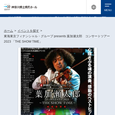
神奈川県民ホールは休館中においても、県内33市町村で多彩な芸術文化を届ける活動
《KANAGAWA 33 ACT》を展開し、地域に身近な感動を広げています。
検索
ホーム
>
イベントを探す
>
東海東京フィナンシャル・グループ presents 葉加瀬太郎 コンサートツアー
2023 「THE SHOW TIME」
チケット購入
イベントを探す
・ イベント一覧
休館中の県民ホールについて
・ イベントカレンダー
・ 施設概要
神奈川県立県民ホールSNS